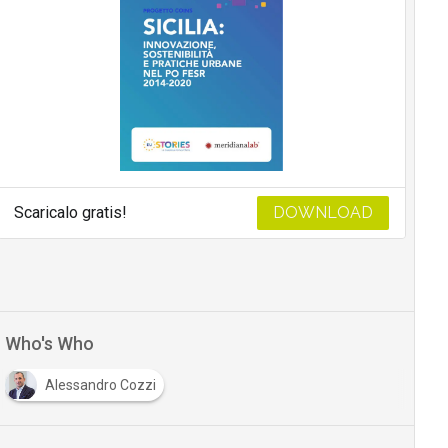
Scaricalo gratis!
DOWNLOAD
Who's Who
Alessandro Cozzi