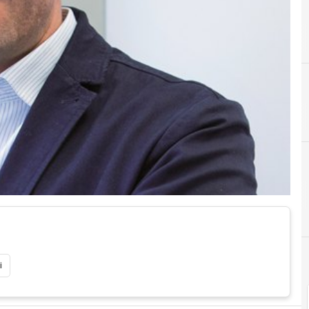
A
Accordi
i