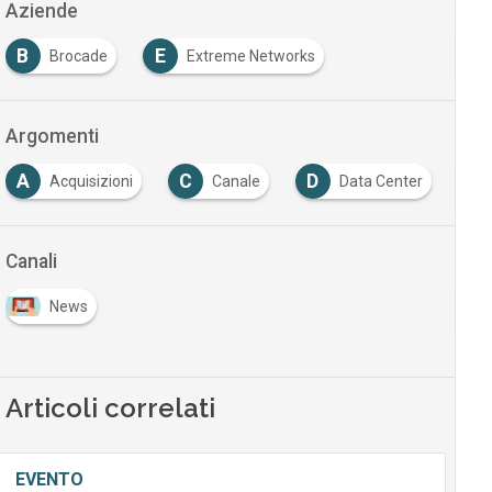
Aziende
B
E
Brocade
Extreme Networks
Argomenti
A
C
D
I
Acquisizioni
Canale
Data Center
Canali
News
Articoli correlati
EVENTO