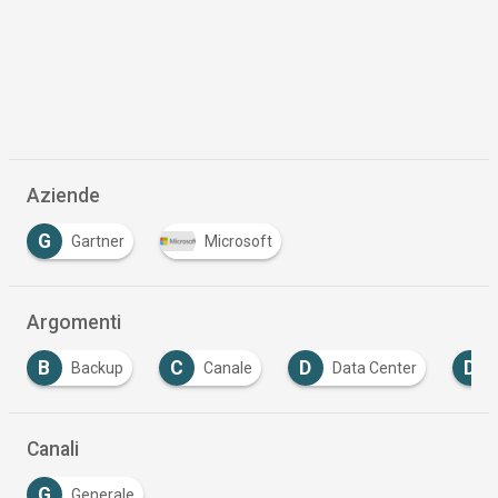
Aziende
G
Gartner
Microsoft
Argomenti
C
D
D
Backup
Canale
Data Center
Distribu
Canali
G
Generale