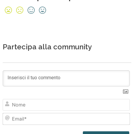
Partecipa alla community
N
Em