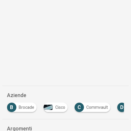
Aziende
C
D
Cisco
Commvault
Dimension Data
…
Argomenti