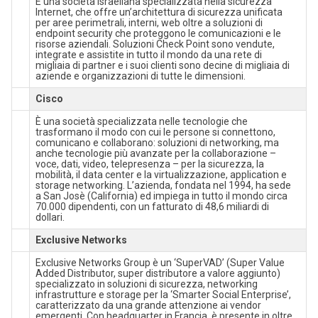
È una società israeliana specializzata nella sicurezza
Internet, che offre un’architettura di sicurezza unificata
per aree perimetrali, interni, web oltre a soluzioni di
endpoint security che proteggono le comunicazioni e le
risorse aziendali. Soluzioni Check Point sono vendute,
integrate e assistite in tutto il mondo da una rete di
migliaia di partner e i suoi clienti sono decine di migliaia di
aziende e organizzazioni di tutte le dimensioni.
Cisco
È una società specializzata nelle tecnologie che
trasformano il modo con cui le persone si connettono,
comunicano e collaborano: soluzioni di networking, ma
anche tecnologie più avanzate per la collaborazione –
voce, dati, video, telepresenza – per la sicurezza, la
mobilità, il data center e la virtualizzazione, application e
storage networking. L’azienda, fondata nel 1994, ha sede
a San Josè (California) ed impiega in tutto il mondo circa
70.000 dipendenti, con un fatturato di 48,6 miliardi di
dollari.
Exclusive Networks
Exclusive Networks Group è un ‘SuperVAD’ (Super Value
Added Distributor, super distributore a valore aggiunto)
specializzato in soluzioni di sicurezza, networking
infrastrutture e storage per la ‘Smarter Social Enterprise’,
caratterizzato da una grande attenzione ai vendor
emergenti. Con headquarter in Francia, è presente in oltre