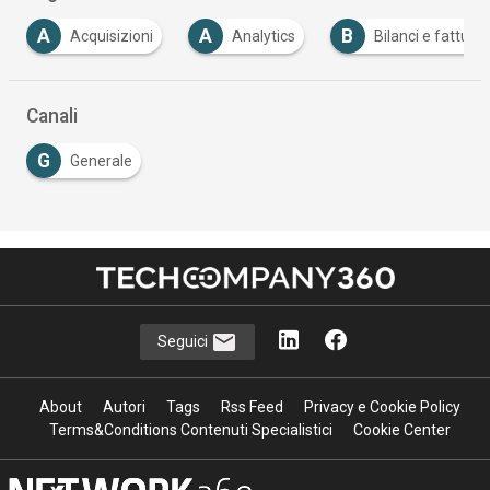
A
B
Analytics
Bilanci e fatturati
Cloud Comp
…
Canali
G
Generale
Seguici
About
Autori
Tags
Rss Feed
Privacy e Cookie Policy
Terms&Conditions Contenuti Specialistici
Cookie Center