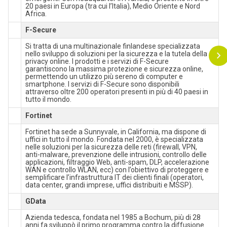
20 paesi in Europa (tra cui l’Italia), Medio Oriente e Nord
Africa.
F-Secure
Si tratta di una multinazionale finlandese specializzata
nello sviluppo di soluzioni per la sicurezza e la tutela della
privacy online. I prodotti e i servizi di F-Secure
garantiscono la massima protezione e sicurezza online,
permettendo un utilizzo più sereno di computer e
smartphone. I servizi di F-Secure sono disponibili
attraverso oltre 200 operatori presenti in più di 40 paesi in
tutto il mondo.
Fortinet
Fortinet ha sede a Sunnyvale, in California, ma dispone di
uffici in tutto il mondo. Fondata nel 2000, è specializzata
nelle soluzioni per la sicurezza delle reti (firewall, VPN,
anti-malware, prevenzione delle intrusioni, controllo delle
applicazioni, filtraggio Web, anti-spam, DLP, accelerazione
WAN e controllo WLAN, ecc) con l’obiettivo di proteggere e
semplificare l’infrastruttura IT dei clienti finali (operatori,
data center, grandi imprese, uffici distribuiti e MSSP).
GData
Azienda tedesca, fondata nel 1985 a Bochum, più di 28
anni fa sviluppò il primo programma contro la diffusione