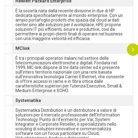
Hewlett Packard Enterprise
È la società nata dalla recente divisione in due di HP
dedicata specificatamente al mondo enterprise. Con un
ampio portafoglio prodotti che spazia dal cloud ai dati
center sino alle soluzioni per il workplace, HPE propone
soluzioni IT più efficienti, sicure e produttive, così da
permettere ai propri clienti finali di operare nel business
con una maggiore velocità ed efficacia.
MClink
È tra i principali operatori italiani nel settore delle
telecomunicazioni elettroniche e digitali. Fondata nel
1999, MC-link dispone di tre data center ed è presente
sull’intero territorio nazionale con una rete basata
sull’innovativa tecnologia Carrier Ethernet, che consente
di offrire accessi in rame e in fibra ottica dalle
caratteristiche superiori per l’utenza Executive, Small &
Medium Enterprise e SOHO.
Systematika
Systematika Distribution è un distributore a valore di
soluzioni per il mercato professionale dell’Information
Technology. Punto di riferimento per Var, System
Integrator e Corporate Reseller, è specializzato nello
scouting di soluzioni innovative e commercializza
software con un focus particolare su Cloud,