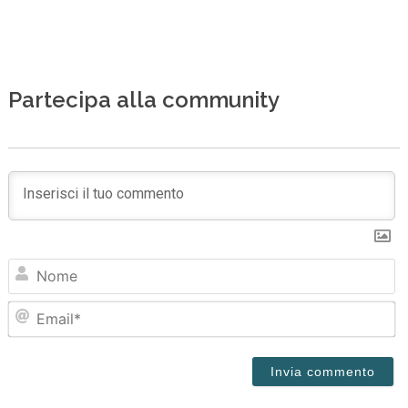
Partecipa alla community
N
Em