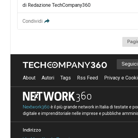
di Redazione TechCompany360
Condividi
Pagi
Seguic
About
Autori
Tags
Rss Feed
Privacy e Cooki
Nextwork360
è il più grande network in Italia di testate e 
digitale e imprenditoriale nelle imprese e pubbliche amminist
Indirizzo