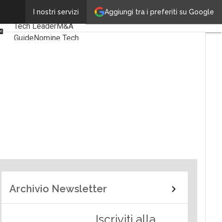
Linkedin
Aggiungi tra i preferiti su Google
I nostri servizi
Ultimi articoli
Facebook
Tech Leader
M&A
Email
Guide
Nomine Tech
Archivio Newsletter
Iscriviti alla