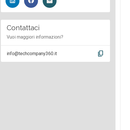
Contattaci
Vuoi maggiori informazioni?
content_copy
info@techcompany360.it