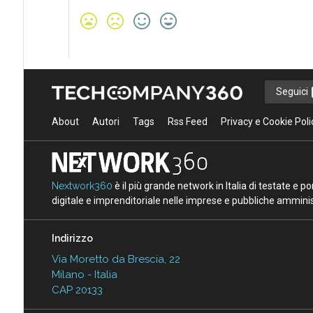
Seguici
About
Autori
Tags
Rss Feed
Privacy e Cookie Poli
Nextwork360
è il più grande network in Italia di testate e 
digitale e imprenditoriale nelle imprese e pubbliche amminist
Indirizzo
Via Moretto da Brescia, 22
Milano - Italia
CAP 20133