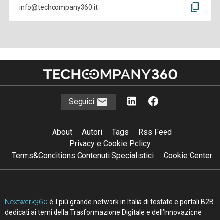
content_copy
info@techcompany360.it
Seguici
About
Autori
Tags
Rss Feed
Privacy e Cookie Policy
Terms&Conditions Contenuti Specialistici
Cookie Center
Nextwork360
è il più grande network in Italia di testate e portali B2B
dedicati ai temi della Trasformazione Digitale e dell’Innovazione