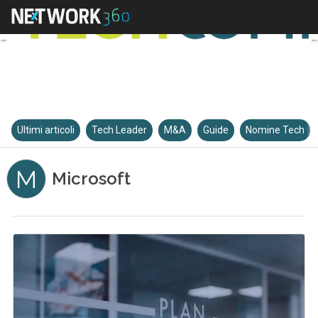
Ultimi articoli
Tech Leader
M&A
Guide
Nomine Tech
M
Microsoft