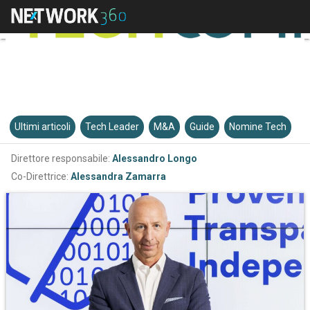
Ultimi articoli
Tech Leader
M&A
Guide
Nomine Tech
Direttore responsabile:
Alessandro Longo
Co-Direttrice:
Alessandra Zamarra