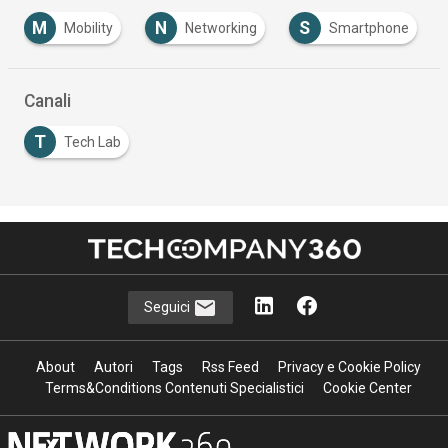
M
N
S
Mobility
Networking
Smartphone
Canali
T
Tech Lab
Seguici
About
Autori
Tags
Rss Feed
Privacy e Cookie Policy
Terms&Conditions Contenuti Specialistici
Cookie Center