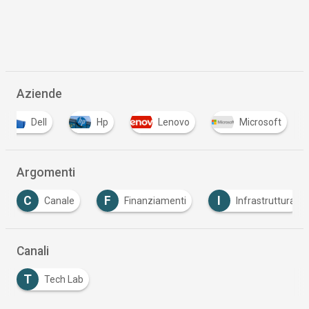
Aziende
Dell
Hp
Lenovo
Microsoft
Argomenti
C
F
I
Canale
Finanziamenti
Infrastruttura
Canali
T
Tech Lab