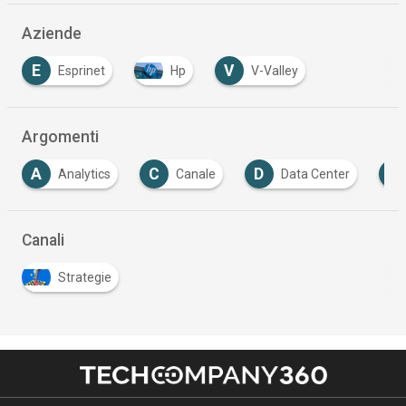
Aziende
E
V
Esprinet
Hp
V-Valley
Argomenti
A
C
D
D
Analytics
Canale
Data Center
Canali
Strategie