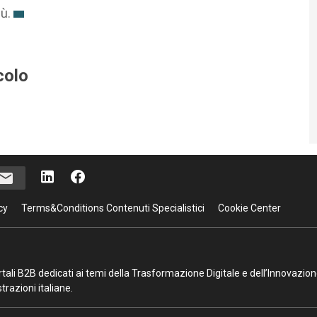
ù.
colo
cy
Terms&Conditions Contenuti Specialistici
Cookie Center
portali B2B dedicati ai temi della Trasformazione Digitale e dell’Innovazio
razioni italiane.