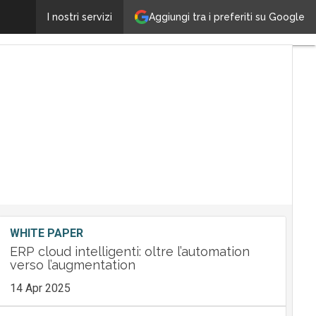
Context: tutti i numeri del Networking sul canale
Aggiungi tra i preferiti su Google
I nostri servizi
Ultimi
articoli
Tech
Leader
M&A
Guide
Nomin
Tech
WHITE PAPER
ERP cloud intelligenti: oltre l’automation
verso l’augmentation
14 Apr 2025