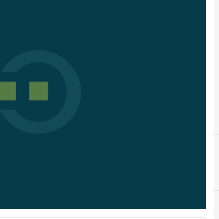
Cisco
B
C
Bilanci e fatturati
C