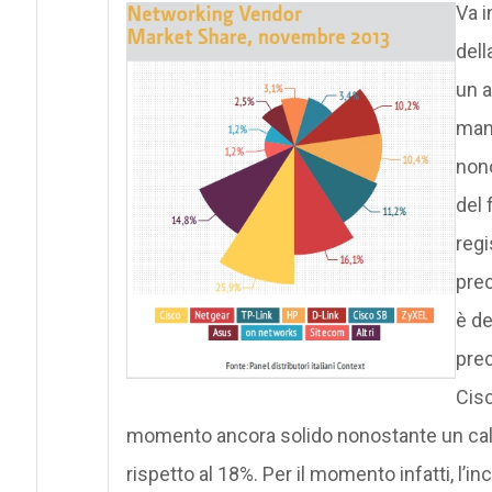
Va i
dell
un 
mant
nono
del 
regi
prec
è de
prec
Cisc
momento ancora solido nonostante un calo d
rispetto al 18%. Per il momento infatti, l’i