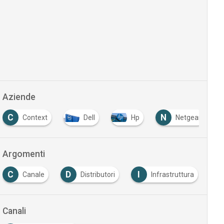
Aziende
C
N
Context
Dell
Hp
Netgear
Argomenti
D
I
I
anale
Distributori
Infrastruttura
Italia
Canali