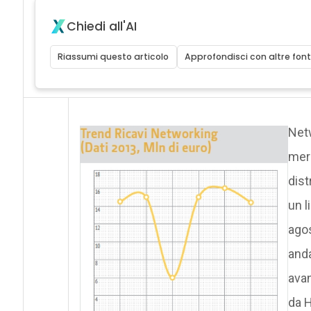
Chiedi all'AI
Riassumi questo articolo
Approfondisci con altre font
Netw
merc
dist
un l
agos
anda
avan
da H