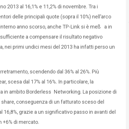
no 2013 al 16,1% e 11,2% di novembre. Tra i
ntori delle principali quote (sopra il 10%) nell’arco
’interno anno scorso, anche TP-Link si è meß a in
ufficiente a compensare il risultato negativo
ia, nei primi undici mesi del 2013 ha infatti perso un
rretramento, scendendo dal 36% al 26%. Più
r, scesa dal 17% al 16%. In particolare, la
erta in ambito Borderless Networking. La posizione di
i share, conseguenza di un fatturato sceso del
 al 16,8%, grazie a un significativo passo in avanti del
un +6% di mercato.