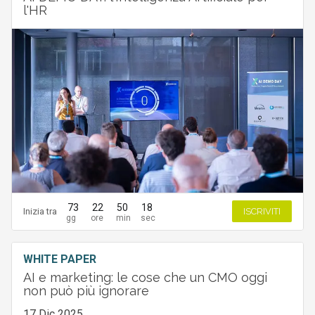
l'HR
73
22
50
17
Inizia tra
ISCRIVITI
WHITE PAPER
AI e marketing: le cose che un CMO oggi
non può più ignorare
17 Dic 2025