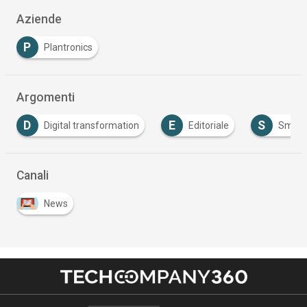
Aziende
P
Plantronics
Argomenti
D
E
S
Digital transformation
Editoriale
Smart
Canali
News