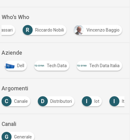
Who's Who
R
assari
Riccardo Nobili
Vincenzo Baggio
Aziende
Dell
Tech Data
Tech Data Italia
Argomenti
C
D
I
I
Canale
Distributori
Iot
Italia
Canali
G
Generale