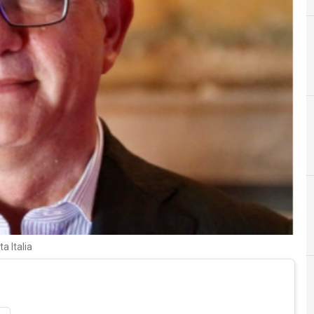
A
Andrea M
A
Avnet TS Italia
A
Acquisizioni
a Italia