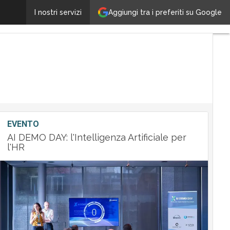
Aggiungi tra i preferiti su Google
Tech Data definisce i ruoli dopo l’acquisizione di Avnet
I nostri servizi
EVENTO
AI DEMO DAY: l'Intelligenza Artificiale per
l'HR