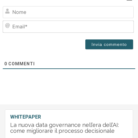
N
Em
0
COMMENTI
WHITEPAPER
La nuova data governance nell’era dell’AI:
come migliorare il processo decisionale