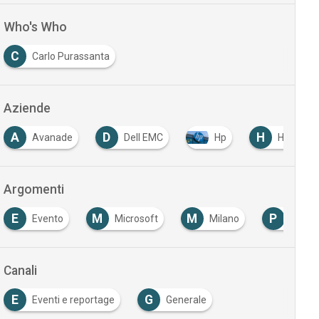
Who's Who
C
Carlo Purassanta
Aziende
A
D
H
Avanade
Dell EMC
Hp
Hpe
Argomenti
E
M
M
P
Evento
Microsoft
Milano
Partn
Canali
E
G
Eventi e reportage
Generale