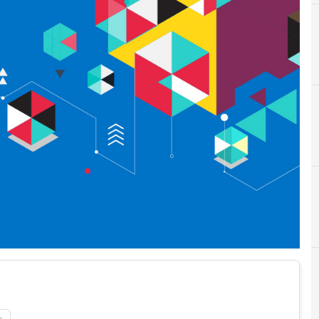
A
Acer
C
Cloud