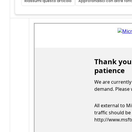
Riassumi questo articolo
Approfondisci con altre font