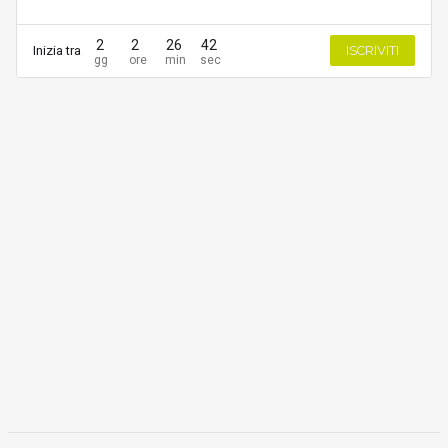
2
2
26
42
Inizia tra
ISCRIVITI