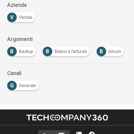
Aziende
V
Veritas
Argomenti
B
B
C
Bilanci e fatturati
bitcoin
Canale
…
Canali
G
Generale