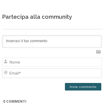
Partecipa alla community
N
Em
0
COMMENTI