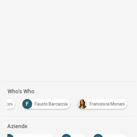
Who's Who
F
bbroni
Fausto Barcaccia
Francesca Moriani
Aziende