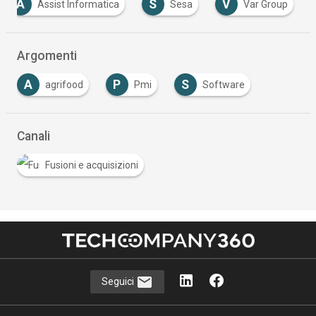
A
S
V
Assist Informatica
Sesa
Var Group
Argomenti
A
P
S
agrifood
Pmi
Software
Canali
Fusioni e acquisizioni
Seguici