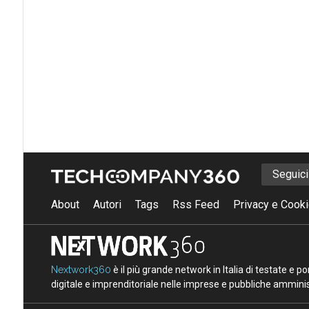
Seguic
About
Autori
Tags
Rss Feed
Privacy e Cooki
Nextwork360
è il più grande network in Italia di testate e 
digitale e imprenditoriale nelle imprese e pubbliche amminist