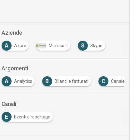
Aziende
A
S
Azure
Microsoft
Skype
Argomenti
A
B
C
Analytics
Bilanci e fatturati
Canale
Canali
E
Eventi e reportage