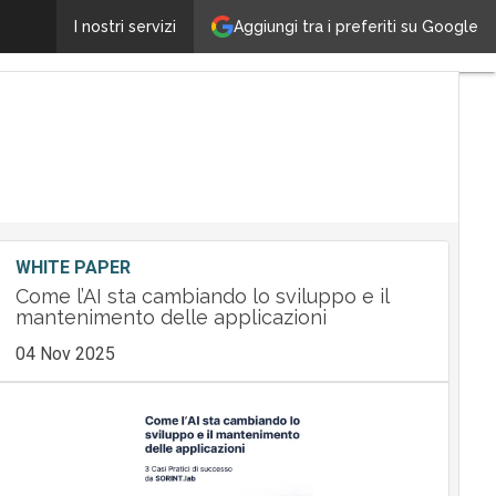
Aggiungi tra i preferiti su Google
WPC 2015: Microsoft punta sul cloud ma non rinuncia 
I nostri servizi
WHITE PAPER
Come l’AI sta cambiando lo sviluppo e il
mantenimento delle applicazioni
04 Nov 2025