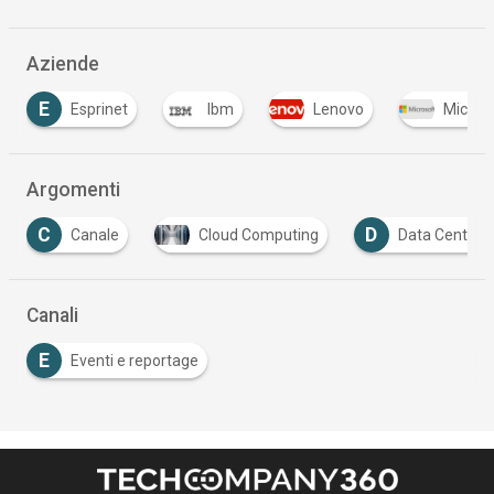
Aziende
E
Esprinet
Ibm
Lenovo
Micros
Argomenti
C
D
Canale
Cloud Computing
Data Center
Canali
E
Eventi e reportage