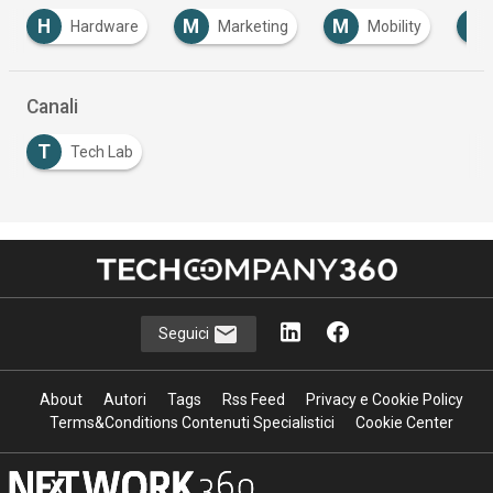
H
M
M
S
Hardware
Marketing
Mobility
Canali
T
Tech Lab
Seguici
About
Autori
Tags
Rss Feed
Privacy e Cookie Policy
Terms&Conditions Contenuti Specialistici
Cookie Center