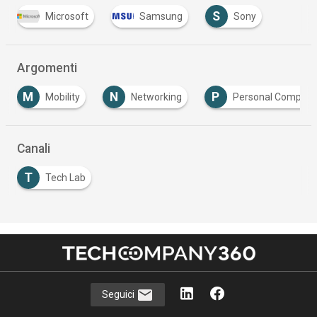
S
Microsoft
Samsung
Sony
Argomenti
M
N
P
Mobility
Networking
Personal Compute
Canali
T
Tech Lab
Seguici