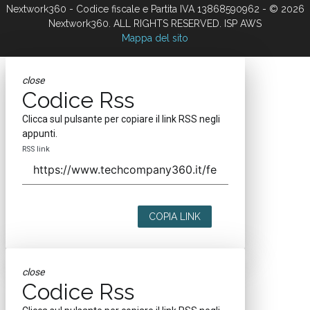
Nextwork360 - Codice fiscale e Partita IVA 13868590962 - © 2026
Nextwork360. ALL RIGHTS RESERVED. ISP AWS
Mappa del sito
close
Codice Rss
Clicca sul pulsante per copiare il link RSS negli
appunti.
RSS link
COPIA LINK
close
Codice Rss