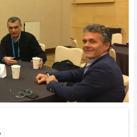
C
collaboration
i