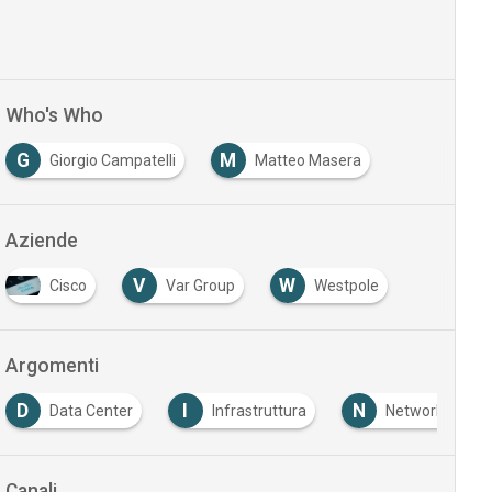
Who's Who
G
M
Giorgio Campatelli
Matteo Masera
Aziende
V
W
Cisco
Var Group
Westpole
Argomenti
D
I
N
Data Center
Infrastruttura
Networking
Canali