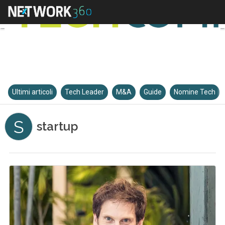
Ultimi articoli
Tech Leader
M&A
Guide
Nomine Tech
S
startup