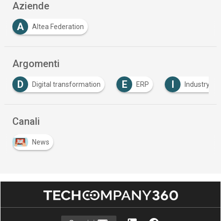
Aziende
A
Altea Federation
Argomenti
E
I
I
ital transformation
ERP
Industry 4.0
In
Canali
News