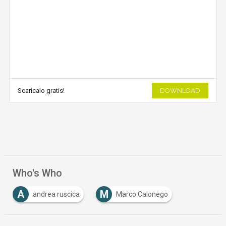
Scaricalo gratis!
DOWNLOAD
Who's Who
A
M
andrea ruscica
Marco Calonego