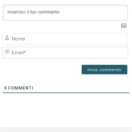
N
Em
0
COMMENTI