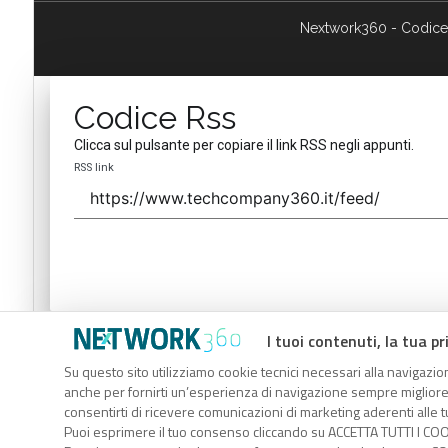
Nextwork360 - Codice
Codice Rss
Clicca sul pulsante per copiare il link RSS negli appunti.
RSS link
I tuoi contenuti, la tua pr
Codice Rss
Su questo sito utilizziamo cookie tecnici necessari alla navigazion
Clicca sul pulsante per copiare il link RSS negli appunti.
anche per fornirti un’esperienza di navigazione sempre migliore, p
RSS link
consentirti di ricevere comunicazioni di marketing aderenti alle tu
Puoi esprimere il tuo consenso cliccando su ACCETTA TUTTI I COO