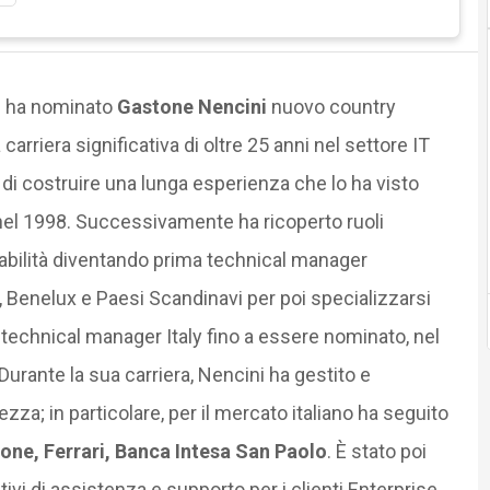
o
ha nominato
Gastone Nencini
nuovo country
 carriera significativa di oltre 25 anni nel settore IT
i costruire una lunga esperienza che lo ha visto
nel 1998. Successivamente ha ricoperto ruoli
abilità diventando prima technical manager
, Benelux e Paesi Scandinavi per poi specializzarsi
r technical manager Italy fino a essere nominato, nel
urante la sua carriera, Nencini ha gestito e
zza; in particolare, per il mercato italiano ha seguito
one, Ferrari, Banca Intesa San Paolo
. È stato poi
ativi di assistenza e supporto per i clienti Enterprise