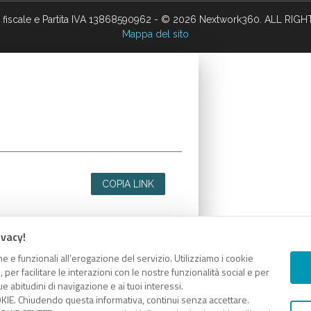
 fiscale e Partita IVA 13868590962 - © 2026 Nextwork360. ALL RIG
Mappa del sito
COPIA LINK
ivacy!
e e funzionali all’erogazione del servizio. Utilizziamo i cookie
er facilitare le interazioni con le nostre funzionalità social e per
e abitudini di navigazione e ai tuoi interessi.
KIE. Chiudendo questa informativa, continui senza accettare.