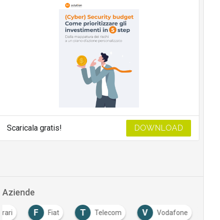
Scaricala gratis!
DOWNLOAD
Aziende
F
T
V
rrari
Fiat
Telecom
Vodafone