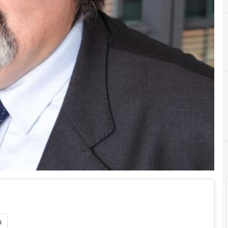
A
Accordi
i