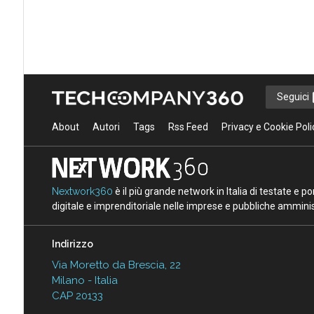
Seguici
About
Autori
Tags
Rss Feed
Privacy e Cookie Poli
Nextwork360
è il più grande network in Italia di testate e 
digitale e imprenditoriale nelle imprese e pubbliche amminist
Indirizzo
Via Moretto da Brescia, 22
Milano - Italia
CAP 20133