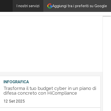
Una nuova regia per Trend Micro, l’Italia è di Gastone
Aggiungi tra i preferiti su Google
I nostri servizi
INFOGRAFICA
Trasforma il tuo budget cyber in un piano di
difesa concreto con HiCompliance
12 Set 2025