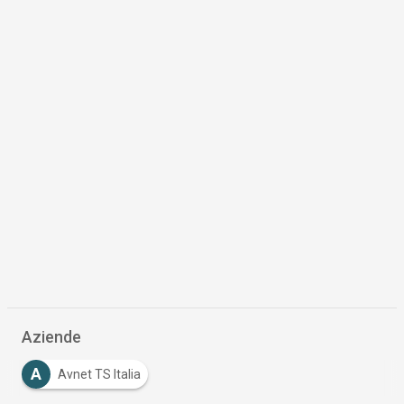
Aziende
A
Avnet TS Italia