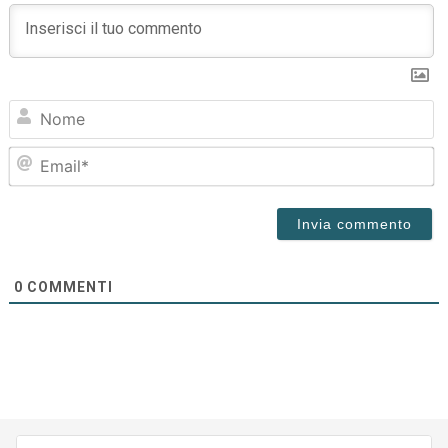
N
Em
0
COMMENTI