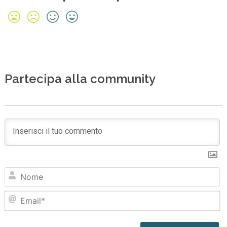
Partecipa alla community
N
Em