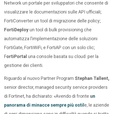
Network un portale per sviluppatori che consente di
visualizzare le documentazioni sulle API ufficiali;
FortiConverter un tool di migrazione delle policy;
FortiDeploy
un tool di bulk provisioning che
automatizza l’implementazione delle soluzioni
FortiGate, FortiWiFi, e FortiAP con un solo clic;
F
ortiPortal
una console basata su cloud per la
gestione dei clienti.
Riguardo al nuovo Partner Program
Stephan Tallent,
senior director, managed security service providers
di Fortinet, ha dichiarato: «Avendo di fronte
u
n
panorama di minacce sempre più ostil
e, le aziende
di ogni dimensione sono in difficoltà quando si tratta