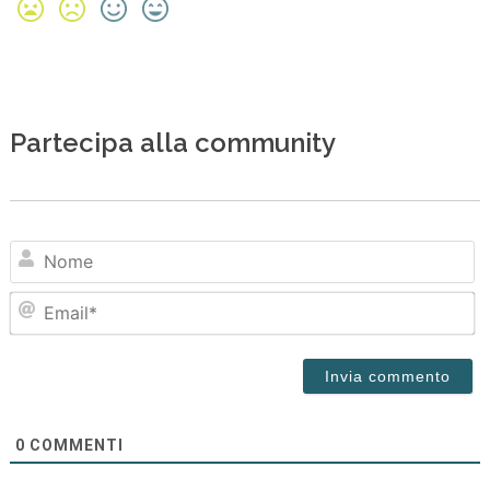
Partecipa alla community
N
Em
0
COMMENTI