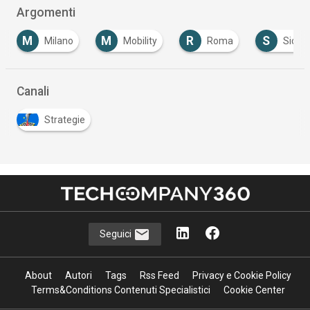
Argomenti
M
M
R
S
Milano
Mobility
Roma
Sicurezza I
Canali
Strategie
Seguici
About
Autori
Tags
Rss Feed
Privacy e Cookie Policy
Terms&Conditions Contenuti Specialistici
Cookie Center