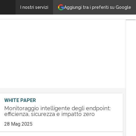
Bitdefender integra la security con le competenze d
Aggiungi tra i preferiti su Google
I nostri servizi
WHITE PAPER
Monitoraggio intelligente degli endpoint:
efficienza, sicurezza e impatto zero
28 Mag 2025