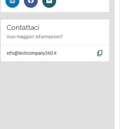
Contattaci
Vuoi maggiori informazioni?
content_copy
info@techcompany360.it