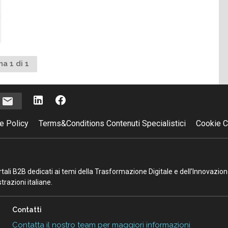
na 1 di 1
i
e Policy
Terms&Conditions Contenuti Specialistici
Cookie C
portali B2B dedicati ai temi della Trasformazione Digitale e dell’Innovazio
razioni italiane.
Contatti
Contatta il nostro team per maggiori informazioni