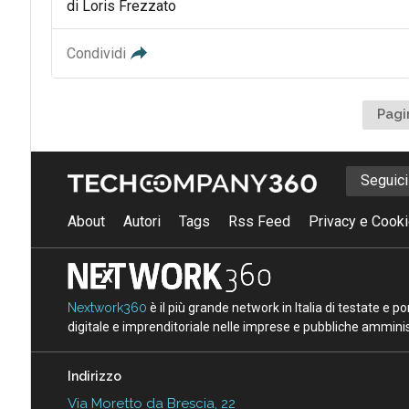
di Loris Frezzato
Condividi
Pagi
Seguic
About
Autori
Tags
Rss Feed
Privacy e Cooki
Nextwork360
è il più grande network in Italia di testate e 
digitale e imprenditoriale nelle imprese e pubbliche amminist
Indirizzo
Via Moretto da Brescia, 22