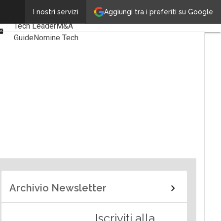
Linkedin
Aggiungi tra i preferiti su Google
I nostri servizi
Ultimi articoli
Facebook
Tech Leader
M&A
Email
Guide
Nomine Tech
Archivio Newsletter
Iscriviti alla