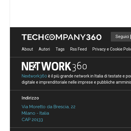
Seguici
About
Autori
Tags
Rss Feed
Privacy e Cookie Poli
Nextwork360
è il più grande network in Italia di testate e 
digitale e imprenditoriale nelle imprese e pubbliche amminist
Indirizzo
Via Moretto da Brescia, 22
Milano - Italia
CAP 20133