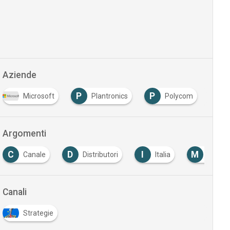
Aziende
P
P
V
Microsoft
Plantronics
Polycom
Argomenti
C
D
I
M
Canale
Distributori
Italia
Market
Canali
Strategie