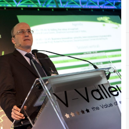
E
Esprinet
A
Accordi