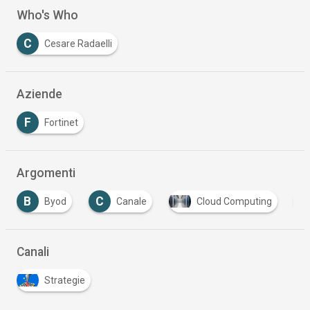
Who's Who
C
Cesare Radaelli
Aziende
F
Fortinet
Argomenti
C
D
Canale
Cloud Computing
Distributori
…
Canali
Strategie