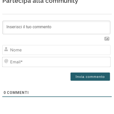
Partecipa alla community
N
Em
0
COMMENTI