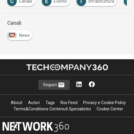
C
E
I
I
Canale
Evento
Infrastruttura
Canali
News
Seguici
About
Autori
Tags
Rss Feed
Privacy e Cookie Policy
Terms&Conditions Contenuti Specialistici
Cookie Center