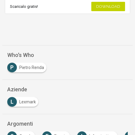
Scaricalo gratis!
DOWNLOAD
Who's Who
P
Pietro Renda
Aziende
L
Lexmark
Argomenti