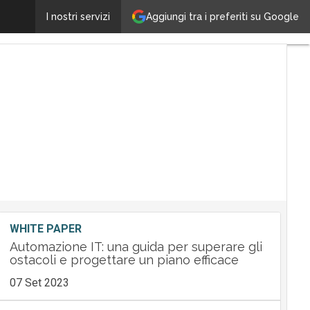
TeamViewer cerca partner in Italia
Aggiungi tra i preferiti su Google
I nostri servizi
Ultimi
articoli
Tech
Leader
M&A
Guide
Nomine
Tech
WHITE PAPER
Automazione IT: una guida per superare gli
ostacoli e progettare un piano efficace
07 Set 2023