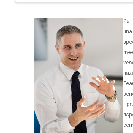
Per 
una
spec
meet
vend
naz
Tea
peri
il g
risp
cons