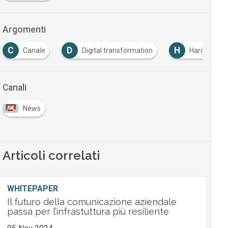
Argomenti
C
D
H
Canale
Digital transformation
Hardware
Canali
News
Articoli correlati
WHITEPAPER
Il futuro della comunicazione aziendale
passa per l’infrastuttura più resiliente