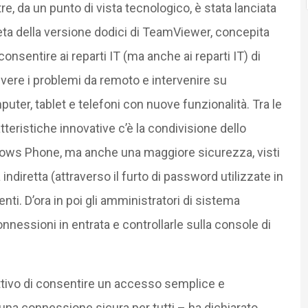
tre, da un punto di vista tecnologico, è stata lanciata
eta della versione dodici di TeamViewer, concepita
consentire ai reparti IT (ma anche ai reparti IT) di
lvere i problemi da remoto e intervenire su
uter, tablet e telefoni con nuove funzionalità. Tra le
tteristiche innovative c’è la condivisione dello
dows Phone, ma anche una maggiore sicurezza, visti
indiretta (attraverso il furto di password utilizzate in
enti. D’ora in poi gli amministratori di sistema
nnessioni in entrata e controllarle sulla console di
ttivo di consentire un accesso semplice e
 una connessione sicura per tutti – ha dichiarato