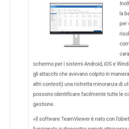
Inol
la b
per 
riso
comp
cara
schermo per i sistemi Android, iOS e Win
gli attacchi che avevano colpito in maniera 
altri contesti) una ristretta minoranza di ut
possono identificare facilmente tutte le co
gestione.
«Il software TeamViewer è nato con l’obie
funzionale ai dispositivi remoti attraverso