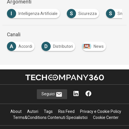
Argomenti
S
S
ligenza Artificiale
Sicurezza
Smart working
Canali
A
D
Accordi
Distributori
News
Seguici
About
Autori
Tags
Rss Feed
Privacy e Cookie Policy
Terms&Conditions Contenuti Specialistici
Cookie Center