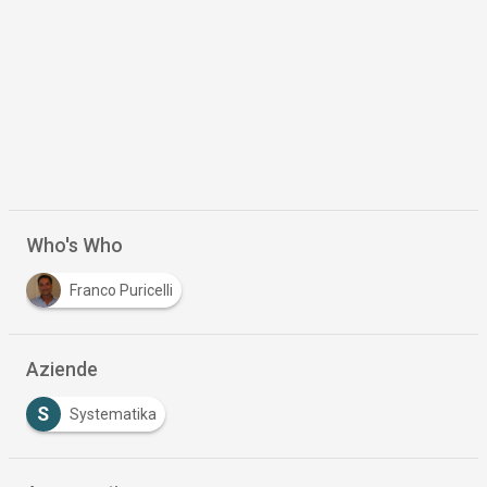
Who's Who
Franco Puricelli
Aziende
S
Systematika