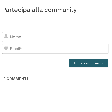
Partecipa alla community
N
Em
0
COMMENTI