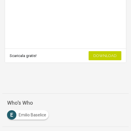
Scaricala gratis!
DOWNLOAD
Who's Who
E
Emilio Baselice