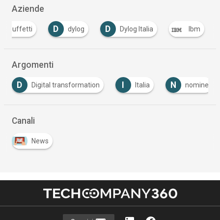
Aziende
D
D
buffetti
dylog
Dylog Italia
Ibm
Argomenti
I
N
S
Italia
nomine
Sicurezza Informatica
…
Canali
News