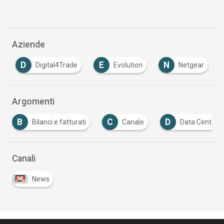
Aziende
D
E
N
Digital4Trade
Evolution
Netgear
Argomenti
C
D
D
nci e fatturati
Canale
Data Center
Distr
Canali
News