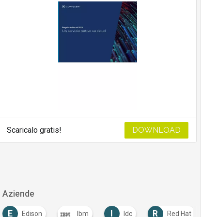
Scaricalo gratis!
DOWNLOAD
Aziende
E
I
R
Edison
Ibm
Idc
Red Hat