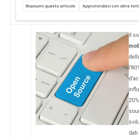
Riassumi questo articolo
Approfondisci con altre font
Il s
mobi
dell
l’80
d’ac
infl
20% 
sour
svil
dati