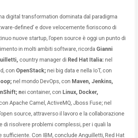
na digital transformation dominata dal paradigma
tware-defined’ e dove velocemente fioriscono di
inuo nuove startup, l’open source è oggi un punto di
rimento in molti ambiti software, ricorda
Gianni
illetti,
country manager di
Red Hat Italia:
nel
ud, con
OpenStack;
nei big data e nella IoT, con
oop;
nel mondo DevOps, con
Maven, Jenkins,
nShift; n
ei container, con
Linux, Docker,
e, con Apache Camel, ActiveMQ, Jboss Fuse; nel
’open source, attraverso il lavoro e la collaborazione
 di risolvere problemi complessi, per i quali la
e sufficiente. Con IBM, conclude Anguilletti, Red Hat