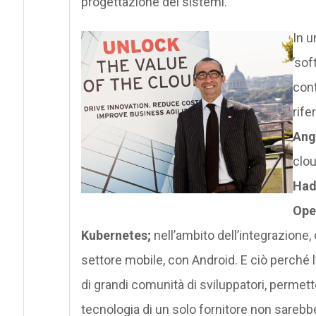
progettazione dei sistemi.
In u
’sof
cont
rife
Angu
clo
Had
Ope
Kubernetes;
nell’ambito dell’integrazion
settore mobile, con Android. E ciò perché l
di grandi comunità di sviluppatori, permette
tecnologia di un solo fornitore non sarebb