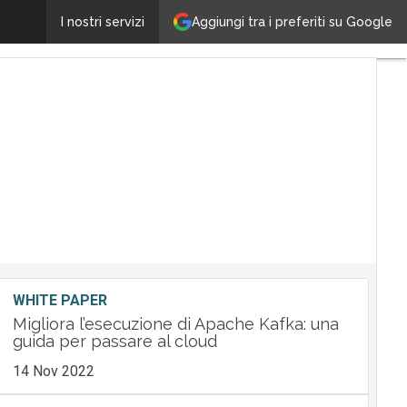
IBM: quando open source fa rima con innovazione
Aggiungi tra i preferiti su Google
I nostri servizi
Ulti
artic
Tec
Lea
M&
Guid
Nom
Tec
WHITE PAPER
Migliora l’esecuzione di Apache Kafka: una
guida per passare al cloud
14 Nov 2022