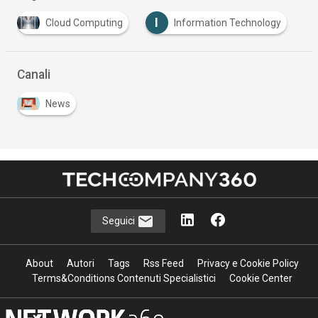
I
I
Cloud Computing
Information Technology
Intel
Canali
News
Seguici
About
Autori
Tags
Rss Feed
Privacy e Cookie Policy
Terms&Conditions Contenuti Specialistici
Cookie Center