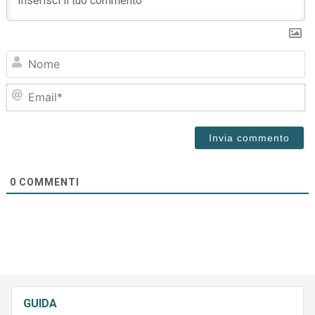
N
Em
0
COMMENTI
GUIDA