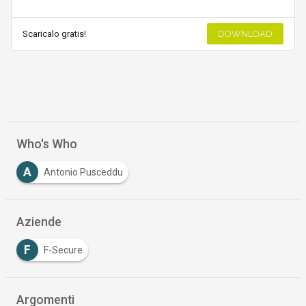
Scaricalo gratis!
DOWNLOAD
Who's Who
A
Antonio Pusceddu
Aziende
F
F-Secure
Argomenti