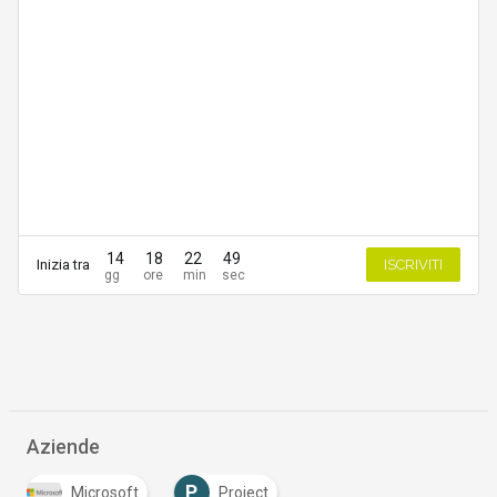
14
18
22
49
Inizia tra
ISCRIVITI
Aziende
P
Microsoft
Project