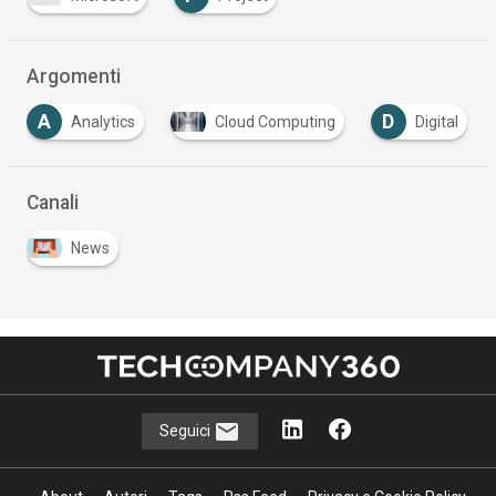
Argomenti
D
I
Analytics
Cloud Computing
Digital
I
Canali
News
Seguici