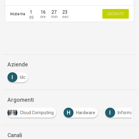
1
16
27
23
Inizia tra
ISCRIVITI
Aziende
I
Idc
Argomenti
H
I
Cloud Computing
Hardware
Informatio
Canali