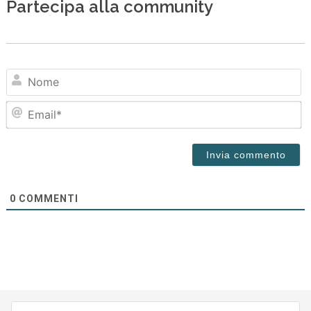
Partecipa alla community
N
Em
0
COMMENTI