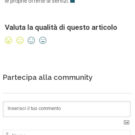
le proprie offerte di servizi.
Valuta la qualità di questo articolo
Partecipa alla community
N