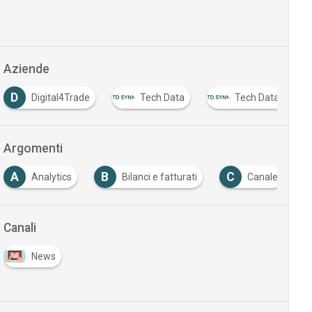
Aziende
D
Digital4Trade
Tech Data
Tech Data Italia
Argomenti
B
C
Analytics
Bilanci e fatturati
Canale
Clo
Canali
News