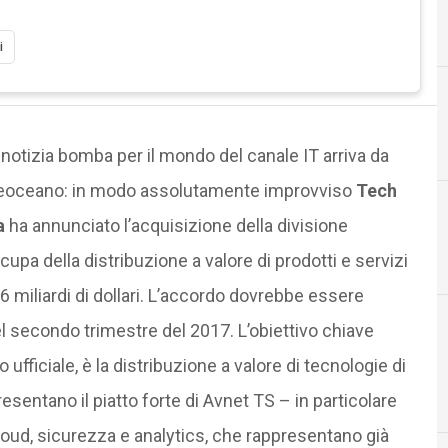
i
A
Avnet TS Italia
notizia bomba per il mondo del canale IT arriva da
reoceano: in modo assolutamente improvviso
Tech
a
ha annunciato l’acquisizione della divisione
A
A
Acquisizioni
cupa della distribuzione a valore di prodotti e servizi
6 miliardi di dollari. L’accordo dovrebbe essere
nel secondo trimestre del 2017. L’obiettivo chiave
ufficiale, è la distribuzione a valore di tecnologie di
ntano il piatto forte di Avnet TS – in particolare
loud, sicurezza e analytics, che rappresentano già