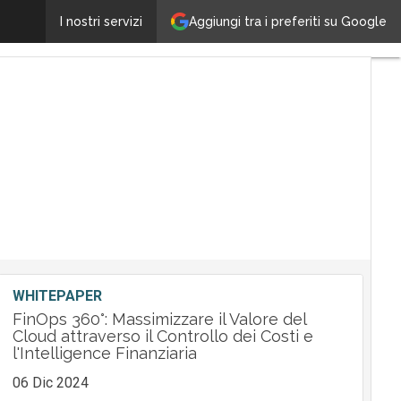
Cambia il panorama della distribuzione IT: Tech Dat
Aggiungi tra i preferiti su Google
I nostri servizi
WHITEPAPER
FinOps 360°: Massimizzare il Valore del
Cloud attraverso il Controllo dei Costi e
l'Intelligence Finanziaria
06 Dic 2024