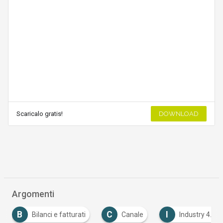
Scaricalo gratis!
DOWNLOAD
Argomenti
B
C
I
I
Bilanci e fatturati
Canale
Industry 4.0