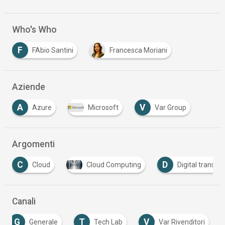
Who's Who
F
FAbio Santini
Francesca Moriani
…
Aziende
A
V
Azure
Microsoft
Var Group
…
Argomenti
C
D
Cloud
Cloud Computing
Digital transfo
Canali
G
T
V
Generale
Tech Lab
Var Rivenditori